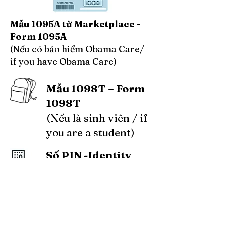
Mẫu 1095A từ Marketplace -
Form 1095A
(Nếu có bảo hiểm Obama Care/
if you have Obama Care)
Mẫu 1098T – Form
1098T
(Nếu là sinh viên / if
you are a student)
Số PIN -Identity
Protection Theft
(Số IP PIN cung cấp
bởi IRS)