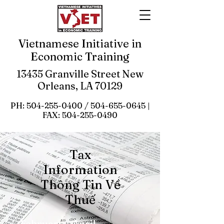
Vietnamese Initiative in
Economic Training
13435 Granville Street New
Orleans, LA 70129
PH:
504-255-0400
/
504-655-0645
|
FAX:
504-255-0490
Tax
Information
Thông Tin Về
Thuế
February - April